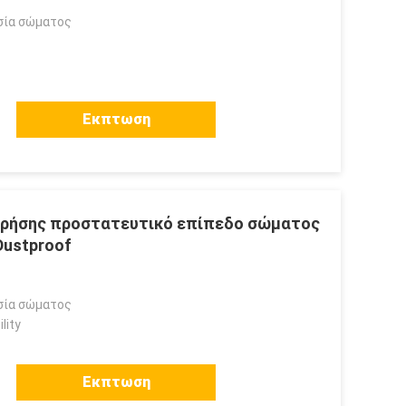
σία σώματος
Εκπτωση
ς χρήσης προστατευτικό επίπεδο σώματος
Dustproof
σία σώματος
lity
Εκπτωση