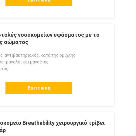
στολές νοσοκομείων υφάσματος με το
ας σώματος
ς, αντιβακτηριακός, κατά της ομίχλης
αστράγαλοι και μανσέτες
ετος
Εκπτωση
κομείο Breathability χειρουργικό τρίβει
άρ