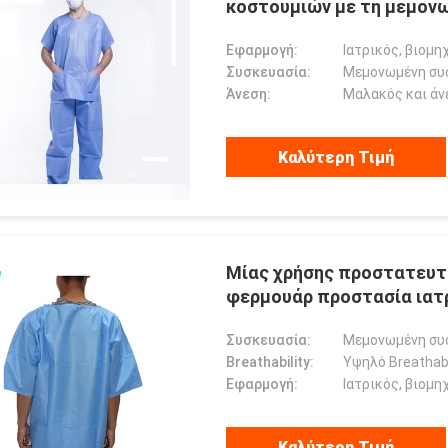
κοστουμιών με τη μεμονω
Εφαρμογή:
Ιατρικός, βιομηχ
Συσκευασία:
Μεμονωμένη συ
Άνεση:
Μαλακός και άν
Καλύτερη Τιμή
Μίας χρήσης προστατευτ
φερμουάρ προστασία ιατ
Συσκευασία:
Μεμονωμένη συ
Breathability:
Υψηλό Breathabi
Εφαρμογή:
Ιατρικός, βιομηχ
Καλύτερη Τιμή