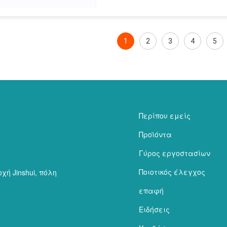
1
2
3
4
5
Περίπου εμείς
Προϊόντα
Γύρος εργοστασίων
Ποιοτικός έλεγχος
χή Jinshui, πόλη
επαφή
Ειδήσεις