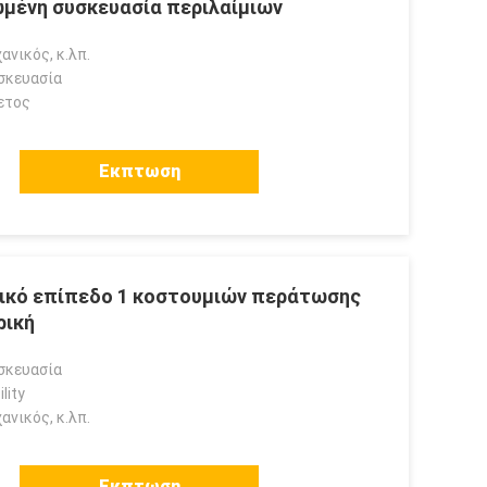
μένη συσκευασία περιλαίμιων
ανικός, κ.λπ.
σκευασία
ετος
Εκπτωση
ικό επίπεδο 1 κοστουμιών περάτωσης
ρική
σκευασία
lity
ανικός, κ.λπ.
Εκπτωση