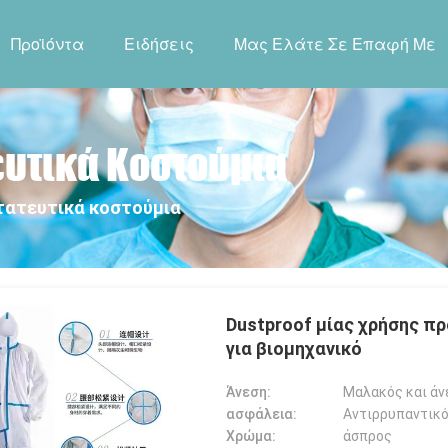
Προϊόντα
Ειδήσεις
Μας Ελάτε Σε Επαφή Με
ευτικά Κοστούμια
τατευτικά κοστούμια
Dustproof μίας χρήσης π
για βιομηχανικό
Άνεση:
Μαλακός και άν
ασφάλεια:
Αντιρρυπαντικό
Χρώμα:
άσπρος