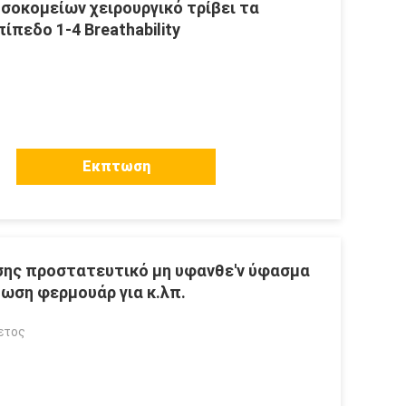
σοκομείων χειρουργικό τρίβει τα
ίπεδο 1-4 Breathability
Εκπτωση
σης προστατευτικό μη υφανθε'ν ύφασμα
ωση φερμουάρ για κ.λπ.
ετος