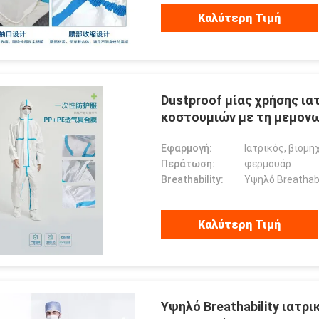
Καλύτερη Τιμή
Dustproof μίας χρήσης ια
κοστουμιών με τη μεμον
Εφαρμογή:
Ιατρικός, βιομηχ
Περάτωση:
φερμουάρ
Breathability:
Υψηλό Breathabi
Καλύτερη Τιμή
Υψηλό Breathability ιατρ