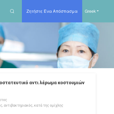
Ζητήστε Ένα Απόσπασμα
Greek
ροστατευτικό αντι λέρωμα κοστουμιών
ετος
ς, αντιβακτηριακός, κατά της ομίχλης