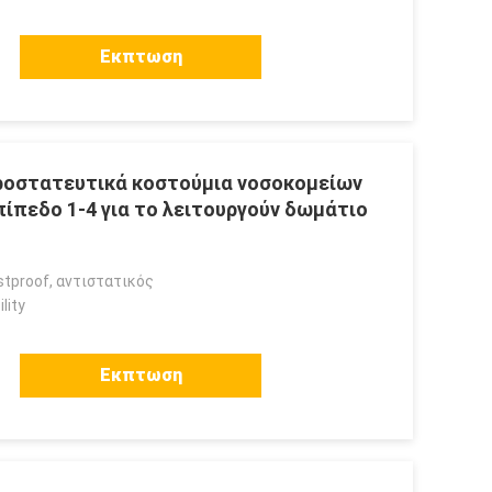
Εκπτωση
προστατευτικά κοστούμια νοσοκομείων
πίπεδο 1-4 για το λειτουργούν δωμάτιο
tproof, αντιστατικός
lity
Εκπτωση