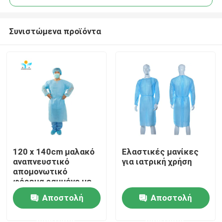
Συνιστώμενα προϊόντα
120 x 140cm μαλακό
Ελαστικές μανίκες
Σπίτι
αναπνευστικό
για ιατρική χρήση
απομονωτικό
φόρεμα ραμμένο με
Προϊόντα
υπερηχητική
Αποστολή
Αποστολή
συγκόλληση
ερώτησης
ερώτησης
Περίπου εμείς