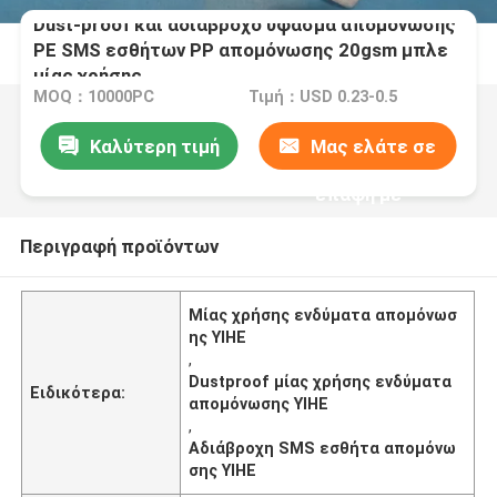
Dust-proof και αδιάβροχο ύφασμα απομόνωσης
PE SMS εσθήτων PP απομόνωσης 20gsm μπλε
μίας χρήσης
MOQ：10000PC
Τιμή：USD 0.23-0.5
Καλύτερη τιμή
Μας ελάτε σε
επαφή με
Περιγραφή προϊόντων
Μίας χρήσης ενδύματα απομόνωσ
ης YIHE
,
Dustproof μίας χρήσης ενδύματα
Ειδικότερα:
απομόνωσης YIHE
,
Αδιάβροχη SMS εσθήτα απομόνω
σης YIHE