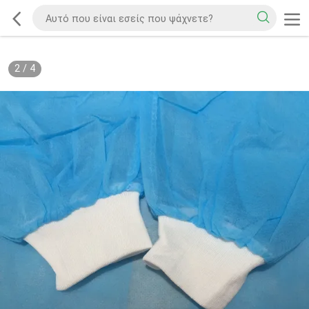
2
/
4