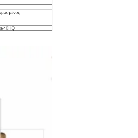
αρμοσμένος
cs/40HQ