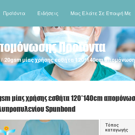
Προϊόντα
Ειδήσεις
Μας Ελάτε Σε Επαφή Με
Απομόνωσης Προϊόντα
20gsm μίας χρήσης εσθήτα 120*140cm απομόνωση
/
gsm μίας χρήσης εσθήτα 120*140cm απομόνωσ
λυπροπυλενίου Spunbond
Τόπος
καταγωγής