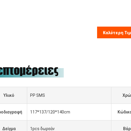
Καλύτερη Τι
επτομέρειες
Υλικό
PP SMS
Χρώ
ροδιαγραφή
117*137/120*140cm
Κώδικ
Δείγμα
1pcs δωρεάν
Βάρ