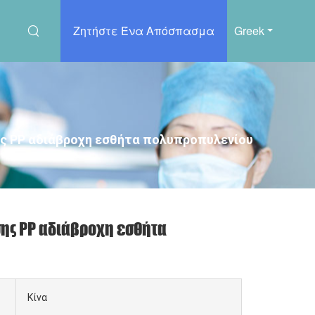
Ζητήστε Ένα Απόσπασμα
Greek
ς PP αδιάβροχη εσθήτα πολυπροπυλενίου
ης PP αδιάβροχη εσθήτα
Κίνα