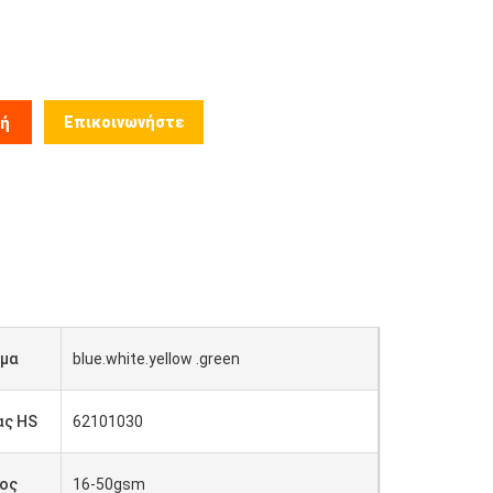
Επικοινωνήστε
μή
μα
blue.white.yellow .green
ας HS
62101030
ος
16-50gsm