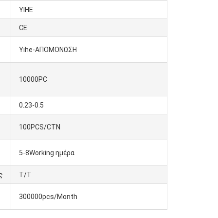
YIHE
CE
Yihe-ΑΠΟΜΟΝΩΣΗ
10000PC
0.23-0.5
100PCS/CTN
5-8Working ημέρα
ς
T/T
300000pcs/Month