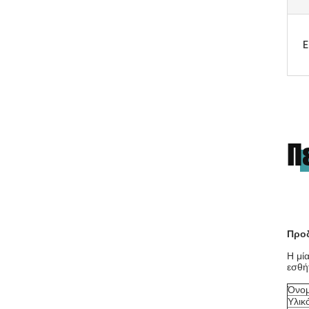
Ε
Π
Προ
Η μί
εσθή
Όνο
Υλικ