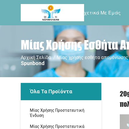
Αρχική Σελίδα
Σχετικά Με Εμάς
Μίας Χρήσης Εσθήτα 
Αρχική Σελίδα
/
Μίας χρήσης εσθήτα απομόνωσης
Spunbond
Όλα Τα Προϊόντα
20
πο
Μίας Χρήσης Προστατευτική
Ένδυση
Μίας Χρήσης Προστατευτικά