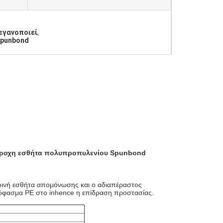
εγανοποιεί
,
Spunbond
βροχη εσθήτα πολυπροπυλενίου Spunbond
κοινή εσθήτα απομόνωσης και ο αδιαπέραστος
ύφασμα PE στο inhence η επίδραση προστασίας.