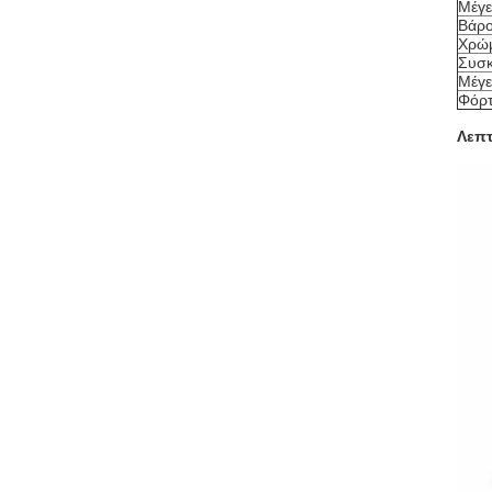
Μέγε
Βάρ
Χρώ
Συσκ
Μέγε
Φόρ
Λεπτ