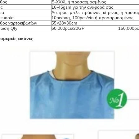
θος
S-XXXL ή προσαρμοσμένος
ος
16-45gsm για την αναφορά σας
μα
Άσπρος, μπλε, πράσινος, κίτρινος, ή προσ
ευασία
10pc/bag, 100pcs/ctn ή προσαρμοσμένος
θος χαρτοκιβωτίων
55×28×30cm
τωση Qty
60,000pcs/20GP
150,000p
ομερείς εικόνες
: