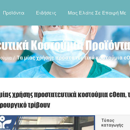
Προϊόντα
Ειδήσεις
Μας Ελάτε Σε Επαφή Με
υτικά Κοστούμια Προϊόντ
Τα μίας χρήσης προστατευτικά κοστούμια c
ούμια
/
 μίας χρήσης προστατευτικά κοστούμια cOem,
ιρουργικό τρίβουν
Τόπος
καταγωγής