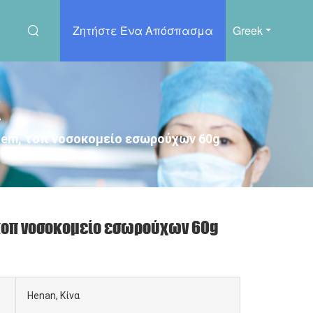
Ζητήστε Ένα Απόσπασμα
Greek
α
Oem, τοπ νοσοκομείο εσωρούχων 60g
 τοπ νοσοκομείο εσωρούχων 60g
Henan, Κίνα