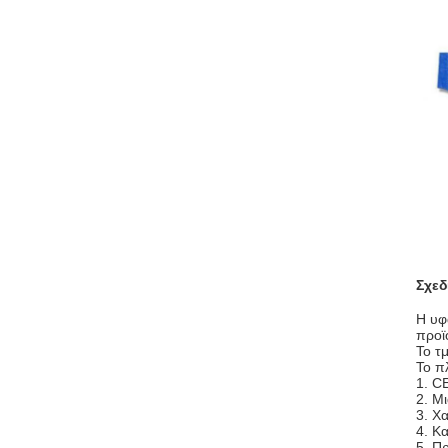
Σχεδ
Η υφ
προϊ
Το τ
Το π
1. CE
2. Μ
3. Χ
4. Κ
5. Π