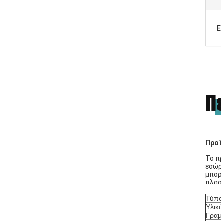
Ε
Π
Προϊ
Το π
εσώρ
μπορ
πλασ
Τύπο
Υλικ
Γραμ