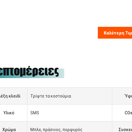
Καλύτερη Τι
επτομέρειες
έξη κλειδί
Τρίψτε τα κοστούμια
Ύφ
Υλικό
SMS
CO
Χρώμα
Μπλε, πράσινος, πορφυρός
Συσκε