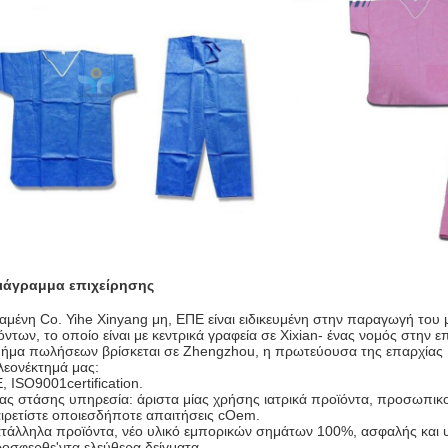
ιάγραμμα επιχείρησης
αμένη Co. Yihe Xinyang μη, ΕΠΕ είναι ειδικευμένη στην παραγωγή του
όντων, το οποίο είναι με κεντρικά γραφεία σε Xixian- ένας νομός στην 
μήμα πωλήσεων βρίσκεται σε Zhengzhou, η πρωτεύουσα της επαρχίας
λεονέκτημά μας:
, ISO9001certification.
ιας στάσης υπηρεσία: άριστα μίας χρήσης ιατρικά προϊόντα, προσωπικο
αιρετίστε οποιεσδήποτε απαιτήσεις cOem.
ατάλληλα προϊόντα, νέο υλικό εμπορικών σημάτων 100%, ασφαλής και υ
ροσφερθε'ντα ελεύθερα δείγματα.