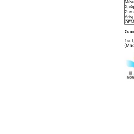
Μέγε
Χρώ
Συσκ
Δείγ
OEM
Συσκ
1set
(Μπο