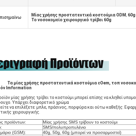
Μίας χρήσης προστατευτικά κοστούμια ODM
,
60g
πισημαίνω
Το νοσοκομείο χειρουργικό τρίβει 60g
εριγραφή Προϊόντων
Τα μίας χρήσης προστατευτικά κοστούμια cOem, τοπ νοσοκο
όν Imformation
ροϊόν μίας χρήσης τρίβει το κοστούμι μπορεί επίσης να κληθεί υπομο
ουχο. Υπάρχει διαφορετικό χρώμα
είτε να επιλέξετε: μπλε, πράσινος, πορφύρα και ούτω καθεξής. Εφαρ
τικής χειρουργικής.
ς προϊόντων:
Μίας χρήσης SMS τρίβουν το κοστούμι
ό:
SMS/πολυπροπυλένιο
μάριο (GSM):
40g, 50g, 60g (μπορεί να προσαρμοστεί)