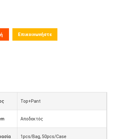
Επικοινωνήστε
μή
ος
Top+Pant
em
Αποδεκτός
υασία
1pcs/Bag, 50pcs/Case