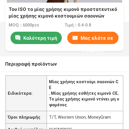
Του ISO το μίας χρήσης κιμονό προστατευτικό
μίας χρήσης κιμονό κοστουμιών σαουνών
εσθήτων μίας χρήσης ντύνει το μη υφαμένο
MOQ：6000pcs
Τιμή：0.4-0.8
ύφασμα
Καλύτερη τιμή
Μας ελάτε σε
επαφή με
Περιγραφή προϊόντων
Μίας χρήσης κοστούμι σαουνών C
E
Ειδικότερα:
,
Μίας χρήσης εσθήτες κιμονό CE
,
Το μίας χρήσης κιμονό ντύνει μη υ
φαμένος
Όροι πληρωμής
T/T, Western Union, MoneyGram