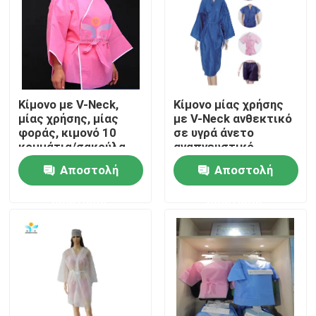
Γύρος εργοστασίων
Ποιοτικός έλεγχος
Κίμονο με V-Neck,
Κίμονο μίας χρήσης
μίας χρήσης, μίας
με V-Neck ανθεκτικό
Μας ελάτε σε επαφή με
φοράς, κιμονό 10
σε υγρά άνετο
κομμάτια/σακούλα
αναπνευστικό
50 κομμάτια/
Αποστολή
Αποστολή
Ζητήστε ένα απόσπασμα
σακούλα
ερώτησης
ερώτησης
Μίας χρήσης προστατευτική ένδυση
Μίας χρήσης προστατευτικά κοστούμια
Μίας χρήσης προστατευτική φόρμα