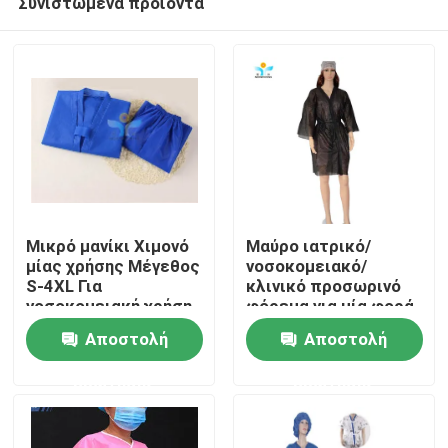
Συνιστώμενα προϊόντα
Μικρό μανίκι Χιμονό
Μαύρο ιατρικό/
μίας χρήσης Μέγεθος
νοσοκομειακό/
S-4XL Για
κλινικό προσωρινό
νοσοκομειακή χρήση
φόρεμα για μία φορά
Σπίτι
Αποστολή
Αποστολή
Προϊόντα
ερώτησης
ερώτησης
Περίπου εμείς