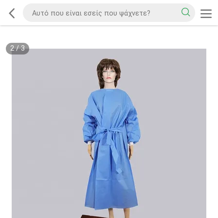
2
/
3