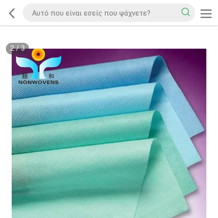
2
/
3