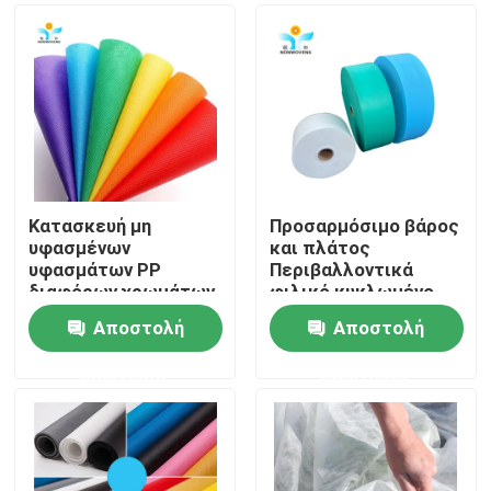
Κατασκευή μη
Προσαρμόσιμο βάρος
υφασμένων
και πλάτος
υφασμάτων PP
Περιβαλλοντικά
διαφόρων χρωμάτων
φιλικό κυκλωμένο
για προϊόντα
PP TNT μη υφαντικό
Αποστολή
Αποστολή
προστασίας μιας
ρόλο
Σπίτι
χρήσης
ερώτησης
ερώτησης
Προϊόντα
Περίπου εμείς