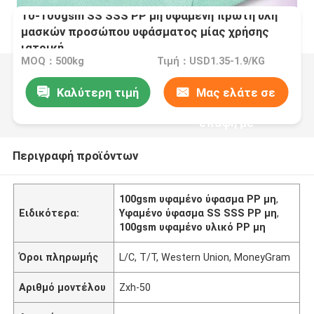
10-100gsm SS SSS PP μη υφαμένη πρώτη ύλη
μασκών προσώπου υφάσματος μίας χρήσης
ιατρική
MOQ：500kg
Τιμή：USD1.35-1.9/KG
Καλύτερη τιμή
Μας ελάτε σε
επαφή με
Περιγραφή προϊόντων
100gsm υφαμένο ύφασμα PP μη
,
Ειδικότερα:
Υφαμένο ύφασμα SS SSS PP μη
,
100gsm υφαμένο υλικό PP μη
Όροι πληρωμής
L/C, T/T, Western Union, MoneyGram
Αριθμό μοντέλου
Zxh-50