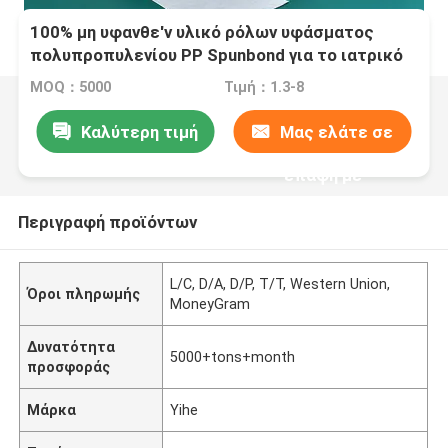
100% μη υφανθε'ν υλικό ρόλων υφάσματος
πολυπροπυλενίου PP Spunbond για το ιατρικό
εφόδιο
MOQ：5000
Τιμή：1.3-8
Καλύτερη τιμή
Μας ελάτε σε
επαφή με
Περιγραφή προϊόντων
L/C, D/A, D/P, T/T, Western Union,
Όροι πληρωμής
MoneyGram
Δυνατότητα
5000+tons+month
προσφοράς
Μάρκα
Yihe