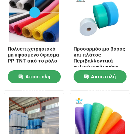
Πολυεπιχειρησιακό
Προσαρμόσιμο βάρος
μη υφασμένο ύφασμα
και πλάτος
PP TNT από το ρόλο
Περιβαλλοντικά
φιλικό κυκλωμένο
PP TNT μη υφαντικό
Αποστολή
Αποστολή
ρόλο
ερώτησης
ερώτησης
Σπίτι
Προϊόντα
Περίπου εμείς