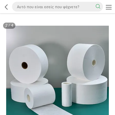
2
/
4