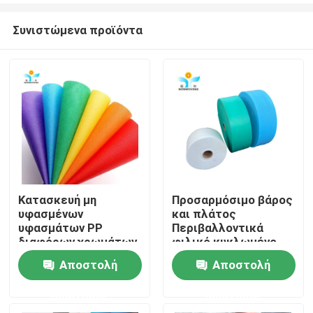
Συνιστώμενα προϊόντα
Κατασκευή μη
Προσαρμόσιμο βάρος
υφασμένων
και πλάτος
Σπίτι
υφασμάτων PP
Περιβαλλοντικά
διαφόρων χρωμάτων
φιλικό κυκλωμένο
για προϊόντα
PP TNT μη υφαντικό
Αποστολή
Αποστολή
Προϊόντα
προστασίας μιας
ρόλο
χρήσης
ερώτησης
ερώτησης
Περίπου εμείς