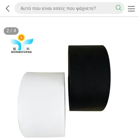
2
/
4