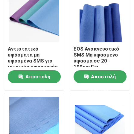
Αντιστατικά
EOS Αναπνευστικό
υφάσματα μη
SMS Μη υφασμένο
υφασμένα SMS για
ύφασμα σε 20 -
ιατρικές εφαρμογές
100gm Για
χειρουργική ρόμπα
Αποστολή
Αποστολή
ερώτησης
ερώτησης
Σπίτι
Προϊόντα
Περίπου εμείς