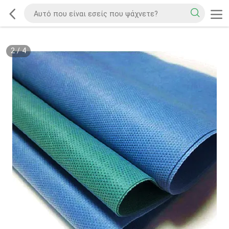
2
/
4