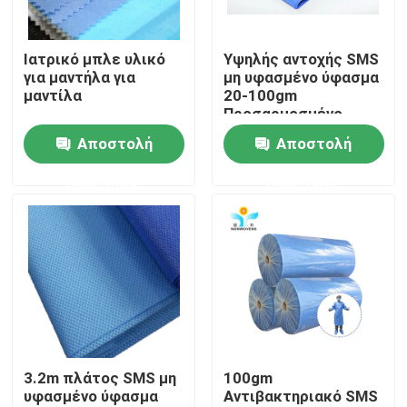
Γύρος εργοστασίων
Ιατρικό μπλε υλικό
Υψηλής αντοχής SMS
για μαντήλα για
μη υφασμένο ύφασμα
μαντίλα
20-100gm
Ποιοτικός έλεγχος
Προσαρμοσμένο
πλάτος 1,6m 2,4m
Αποστολή
Αποστολή
3,2m
Μας ελάτε σε επαφή με
ερώτησης
ερώτησης
Ζητήστε ένα απόσπασμα
Μίας χρήσης προστατευτική ένδυση
Μίας χρήσης προστατευτικά κοστούμια
3.2m πλάτος SMS μη
100gm
υφασμένο ύφασμα
Αντιβακτηριακό SMS
Μίας χρήσης προστατευτική φόρμα