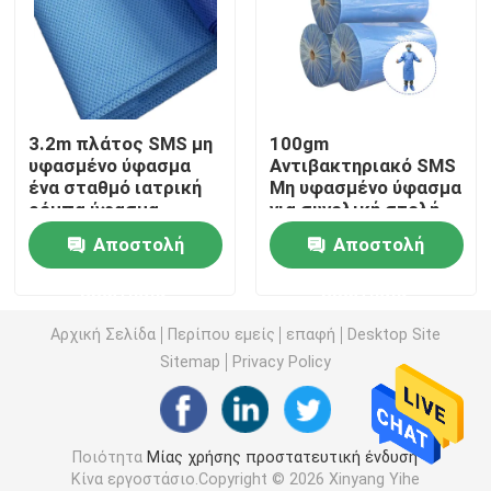
μίας χρήσης χειρουργική εσθήτα
Υφαμένο ύφασμα SMS μη
3.2m πλάτος SMS μη
100gm
υφασμένο ύφασμα
Αντιβακτηριακό SMS
ένα σταθμό ιατρική
Μη υφασμένο ύφασμα
Υφαμένο ύφασμα PP μη
ρόμπα ύφασμα
για συνολική στολή
καθαρισμού
Αποστολή
Αποστολή
Μίας χρήσης εσθήτα απομόνωσης
ερώτησης
ερώτησης
μίας χρήσης μάσκα προσώπου 3 πτυχών
Αρχική Σελίδα
Περίπου εμείς
επαφή
Desktop Site
Sitemap
Privacy Policy
Μίας χρήσης παλτό εργαστηρίων
Ποιότητα
Μίας χρήσης προστατευτική ένδυση
Μίας χρήσης εσθήτες κιμονό
Κίνα εργοστάσιο.Copyright © 2026 Xinyang Yihe