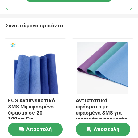
Συνιστώμενα προϊόντα
Σπίτι
EOS Αναπνευστικό
Αντιστατικά
SMS Μη υφασμένο
υφάσματα μη
ύφασμα σε 20 -
υφασμένα SMS για
Προϊόντα
100gm Για
ιατρικές εφαρμογές
χειρουργική ρόμπα
Αποστολή
Αποστολή
Περίπου εμείς