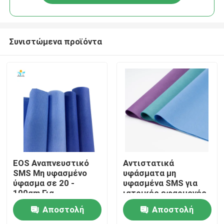
Συνιστώμενα προϊόντα
Σπίτι
EOS Αναπνευστικό
Αντιστατικά
SMS Μη υφασμένο
υφάσματα μη
ύφασμα σε 20 -
υφασμένα SMS για
Προϊόντα
100gm Για
ιατρικές εφαρμογές
χειρουργική ρόμπα
Αποστολή
Αποστολή
Περίπου εμείς