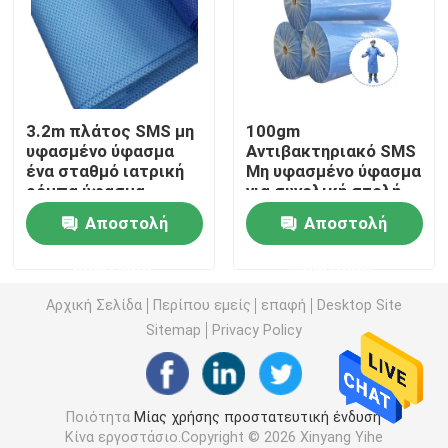
μίας χρήσης χειρουργική εσθήτα
Υφαμένο ύφασμα SMS μη
3.2m πλάτος SMS μη
100gm
υφασμένο ύφασμα
Αντιβακτηριακό SMS
ένα σταθμό ιατρική
Μη υφασμένο ύφασμα
Υφαμένο ύφασμα PP μη
ρόμπα ύφασμα
για συνολική στολή
καθαρισμού
Αποστολή
Αποστολή
Μίας χρήσης εσθήτα απομόνωσης
ερώτησης
ερώτησης
μίας χρήσης μάσκα προσώπου 3 πτυχών
Αρχική Σελίδα
Περίπου εμείς
επαφή
Desktop Site
Sitemap
Privacy Policy
Μίας χρήσης παλτό εργαστηρίων
Ποιότητα
Μίας χρήσης προστατευτική ένδυση
Μίας χρήσης εσθήτες κιμονό
Κίνα εργοστάσιο.Copyright © 2026 Xinyang Yihe