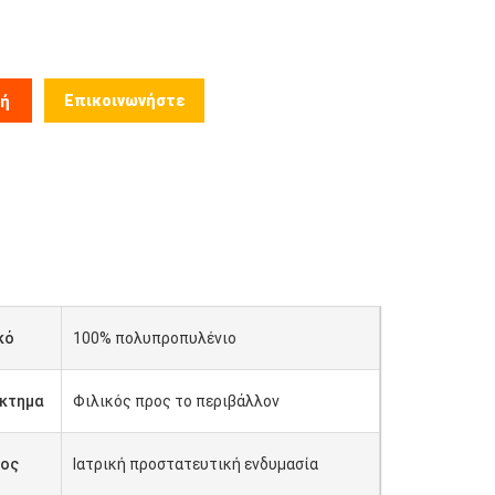
Επικοινωνήστε
μή
κό
100% πολυπροπυλένιο
κτημα
Φιλικός προς το περιβάλλον
ος
Ιατρική προστατευτική ενδυμασία