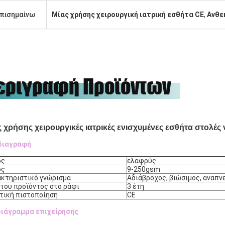
πισημαίνω
Μίας χρήσης χειρουργική ιατρική εσθήτα CE
,
Ανθε
εριγραφή Προϊόντων
ς χρήσης χειρουργικές ιατρικές ενισχυμένες εσθήτα στολέ
διαγραφή
ος
ελαφρύς
ος
9-250gsm
κτηριστικό γνώρισμα
Αδιάβροχος, βιώσιμος, αναπν
του προϊόντος στο ράφι
3 έτη
τική πιστοποίηση
CE
ιάγραμμα επιχείρησης