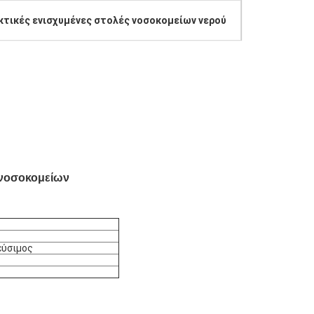
κτικές ενισχυμένες στολές νοσοκομείων νερού
ς νοσοκομείων
εύσιμος