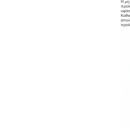
Η μη
προϊ
υφάσ
Καθι
αποσ
προϊ