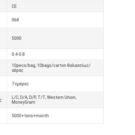
CE
068
5000
0.4-0.8
10pecs/bag, 10bags/carton θαλασσίως/
αέρας
7 ημέρες
L/C, D/A, D/P, T/T, Western Union,
ς
MoneyGram
5000+tons+month