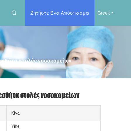
Ζητήστε Ένα Απόσπασμα
Greek
ς εσθήτα στολές νοσοκομείων
 εσθήτα στολές νοσοκομείων
Κίνα
Yihe