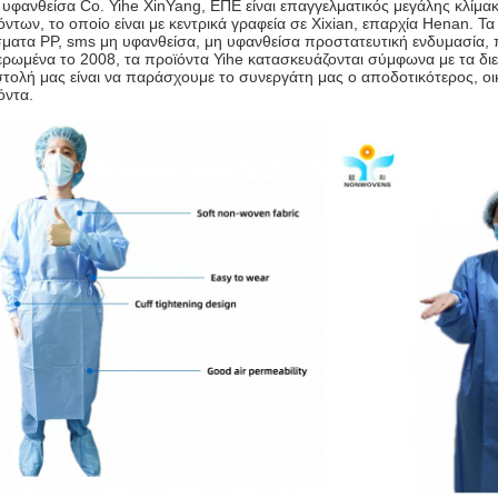
 υφανθείσα Co. Yihe XinYang, ΕΠΕ
είναι επαγγελματικός μεγάλης κλίμ
όντων, το οποίο είναι
με κεντρικά γραφεία σε Xixian, επαρχία Henan. Τ
ματα PP, sms μη υφανθείσα, μη υφανθείσα προστατευτική ενδυμασία, πα
ερωμένα το 2008, τα προϊόντα Yihe κατασκευάζονται σύμφωνα με τα δι
τολή μας είναι να παράσχουμε το συνεργάτη μας ο αποδοτικότερος, οικ
όντα.