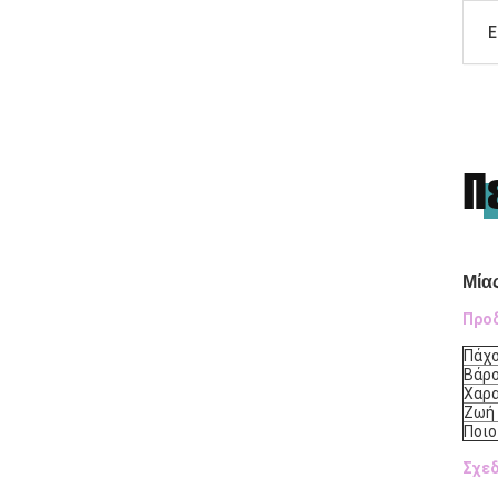
Ε
Π
Μία
Προ
Πάχ
Βάρ
Χαρα
Ζωή 
Ποιο
Σχεδ