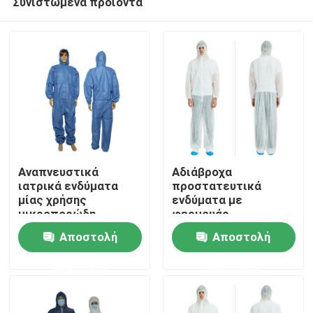
Συνιστώμενα προϊόντα
Αναπνευστικά
Αδιάβροχα
ιατρικά ενδύματα
προστατευτικά
μίας χρήσης
ενδύματα με
μικροπορώδη
φερμουάρ
Σπίτι
προστατευτικά
Προσαρμοσμένα
Αποστολή
Αποστολή
ρούχα
προϊόντα
Προϊόντα
ερώτησης
ερώτησης
Περίπου εμείς