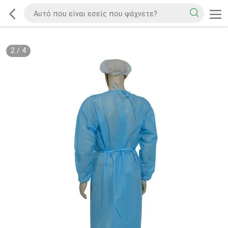
2
/
4