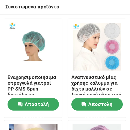
Συνιστώμενα προϊόντα
Εναχρησιμοποιήσιμα
Αναπνευστικό μίας
στρογγυλά γιατροί
χρήσης κάλυμμα για
PP SMS Spun
δίχτυ μαλλιών σε
Σπίτι
δαντέλα μη
λευκό μονό ελαστικό
υφασμένα υφάσματα
σχεδιασμό
Αποστολή
Αποστολή
Cap Hair Net
Προϊόντα
ερώτησης
ερώτησης
Περίπου εμείς