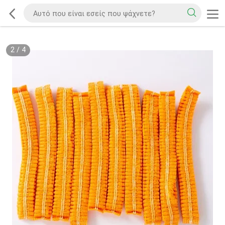
2
/
4