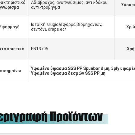
ακτηριστικό
Αδιάβροχος, αναπνεύσιμος, αντι-δάκρυ,
Συσκε
γνώρισμα
αντι-τράβηγμα
Ιατρική srugical φόρμα βιομηχανιών,
Εφαρμογή
Χρώ
σεντόνι, draps ect.
στοποιητικό
EN13795
Χρή
Υφαμένο ύφασμα SSS PP Spunbond μη
,
3ply υφαμέ
πισημαίνω
Υφαμένο ύφασμα δεσμών SSS PP μη
εριγραφή Προϊόντων