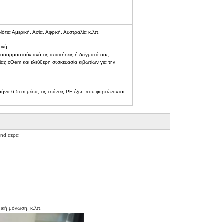
τια Αμερική, Ασία, Αφρική, Αυστραλία κ.λπ.
ική.
οσαρμοστούν ανά τις απαιτήσεις ή δείγματά σας.
ίας cOem και ελεύθερη συσκευασία κιβωτίων για την
ρήνα 6.5cm μέσα, τις τσάντες PE έξω, που φορτώνονται
ond αέρα
μική μόνωση, κ.λπ.