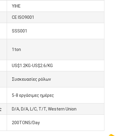
YIHE
CE ISO9001
SSS001
1ton
US$1.2KG-US$2.6/KG
Συσκευασίες ρόλων
5-8 εργάσιμες ημέρες
ς
D/A, D/A, L/C, T/T, Western Union
200TONS/Day