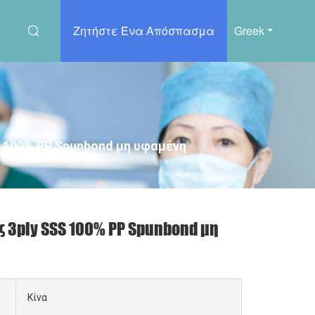
Ζητήστε Ένα Απόσπασμα
Greek
 100% PP Spunbond μη υφαμένη
3ply SSS 100% PP Spunbond μη
Κίνα