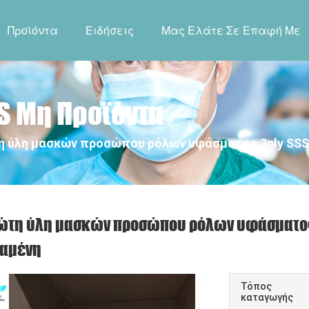
Προϊόντα
Ειδήσεις
Μας Ελάτε Σε Επαφή Με
 Μη Προϊόντα
 ύλη μασκών προσώπου ρόλων υφάσματος 3ply SSS
ώτη ύλη μασκών προσώπου ρόλων υφάσματος 
αμένη
Τόπος
καταγωγής