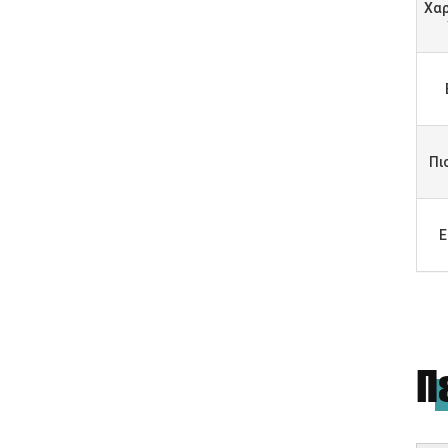
Χαρ
Πι
Ε
Π