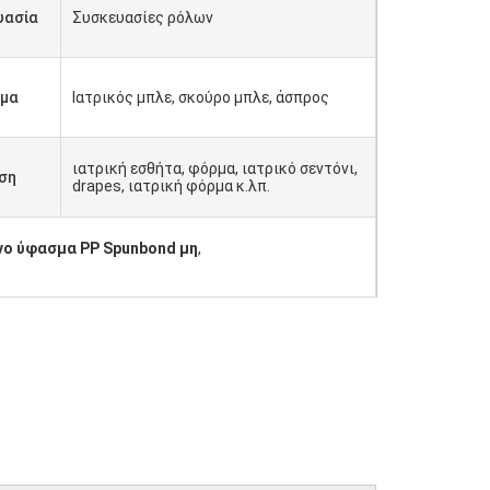
υασία
Συσκευασίες ρόλων
μα
Ιατρικός μπλε, σκούρο μπλε, άσπρος
ιατρική εσθήτα, φόρμα, ιατρικό σεντόνι,
ση
drapes, ιατρική φόρμα κ.λπ.
νο ύφασμα PP Spunbond μη
,