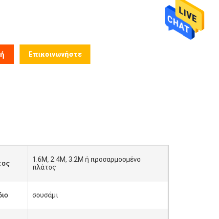
Επικοινωνήστε
μή
1.6M, 2.4M, 3.2M ή προσαρμοσμένο
τος
πλάτος
διο
σουσάμι