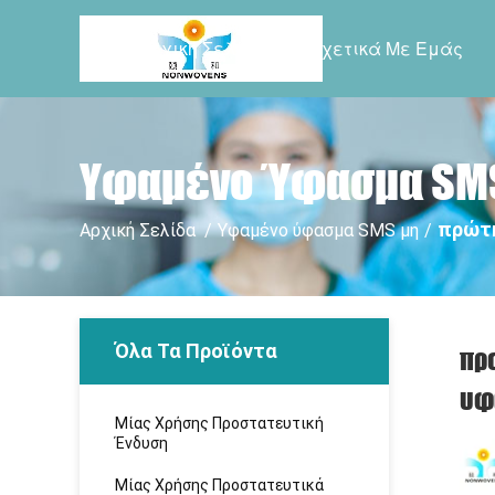
Αρχική Σελίδα
Σχετικά Με Εμάς
Υφαμένο Ύφασμα SMS
πρώτη
Αρχική Σελίδα
/
Υφαμένο ύφασμα SMS μη
/
Όλα Τα Προϊόντα
πρ
υφ
Μίας Χρήσης Προστατευτική
Ένδυση
Μίας Χρήσης Προστατευτικά