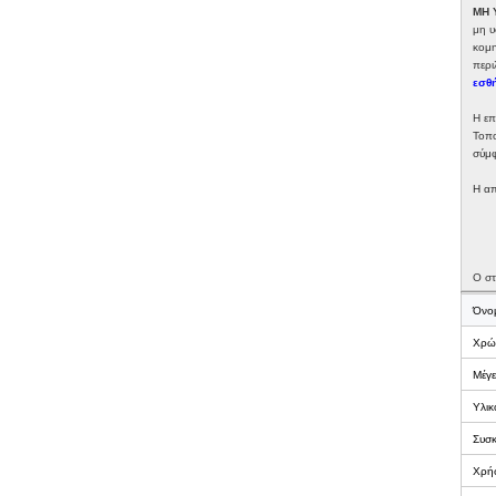
ΜΗ 
μη υ
κομη
περι
εσθή
Η επ
Τοπο
σύμφ
Η απ
Ο στ
Όνο
Χρώ
Μέγ
Υλικ
Συσκ
Χρή