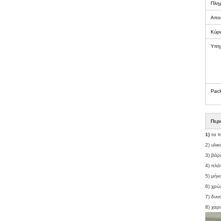
Πλη
Απο
Κύρι
Υπη
Pac
Περ
1)
τα 
2) υλι
3) βά
4) πλά
5) μήκ
6) χρώ
7) δυν
8) χαρ