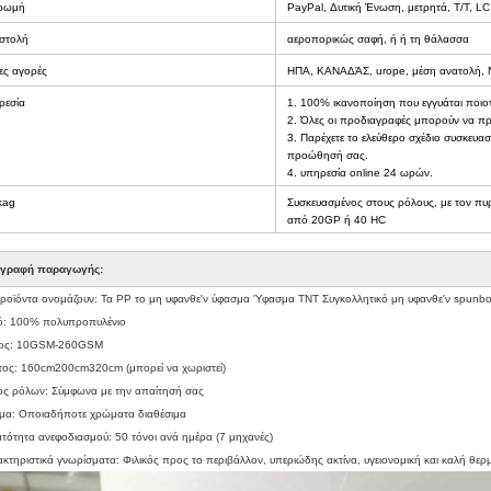
ρωμή
PayPal, Δυτική Ένωση, μετρητά, T/T, LC
στολή
αεροπορικώς σαφή, ή ή τη θάλασσα
ες αγορές
ΗΠΑ, ΚΑΝΑΔΆΣ, urope, μέση ανατολή, Νό
ρεσία
1. 100% ικανοποίηση που εγγυάται ποιοτ
2. Όλες οι προδιαγραφές μπορούν να πρ
3. Παρέχετε το ελεύθερο σχέδιο συσκευασ
προώθησή σας.
4. υπηρεσία online 24 ωρών.
kag
Συσκευασμένος στους ρόλους, με τον πυ
από 20GP ή 40 HC
ιγραφή παραγωγής:
προϊόντα ονομάζουν: Τα PP το μη υφανθε'ν ύφασμα Ύφασμα TNT Συγκολλητικό μη υφανθε'ν spunb
κό: 100% πολυπροπυλένιο
ρος: 10GSM-260GSM
τος: 160cm200cm320cm (μπορεί να χωριστεί)
ος ρόλων: Σύμφωνα με την απαίτησή σας
μα: Οποιαδήποτε χρώματα διαθέσιμα
ατότητα ανεφοδιασμού: 50 τόνοι ανά ημέρα (7 μηχανές)
ακτηριστικά γνωρίσματα: Φιλικός προς το περιβάλλον, υπεριώδης ακτίνα, υγειονομική και καλή θερ