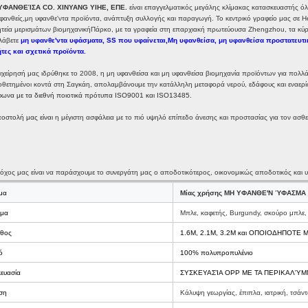
ΥΦΑΝΘΕΊΣΑ CO. XINYANG YIHE, ΕΠΕ.
είναι επαγγελματικός μεγάλης κλίμακας κατασκευαστής 
φανθείς,
μη υφανθε'ντα προϊόντα, ανάπτυξη συλλογής και παραγωγή. Το κεντρικό γραφείο μας σε 
τεία μερισμάτων βιομηχανική
Πάρκο, με τα γραφεία στη επαρχιακή πρωτεύουσα Zhengzhou, τα κύρ
λάβετε
μη υφανθε'ντα υφάσματα, SS που υφαίνεται,
Μη υφανθείσα, μη υφανθείσα προστατευτ
τες και σχετικά προϊόντα.
ιχείρησή μας ιδρύθηκε το 2008, η μη υφανθείσα και μη υφανθείσα βιομηχανία προϊόντων για πολλά
θετημένοι κοντά στη Σαγκάη, απολαμβάνουμε την κατάλληλη μεταφορά νερού, εδάφους και εναερί
ωνα με τα διεθνή ποιοτικά πρότυπα ISO9001 και ISO13485.
οστολή μας είναι
η μέγιστη ασφάλεια
με το πιό υψηλό επίπεδο άνεσης και προστασίας για τον ασθε
όχος μας είναι να παράσχουμε το συνεργάτη μας ο αποδοτικότερος, οικονομικώς αποδοτικός και
μα
Μίας χρήσης ΜΗ ΥΦΑΝΘΕ'Ν ΎΦΑΣΜΑ
μα
Μπλε, καφετής, Burgundy, σκούρο μπλε,
εθος
1.6M, 2.1M, 3.2M και ΟΠΟΙΟΔΗΠΟΤΕ
ό
100% πολυπροπυλένιο
ευασία
ΣΥΣΚΕΥΑΣΊΑ OPP ΜΕ ΤΑ ΠΕΡΙΚΑΛΎΜ
ση
Κάλυψη γεωργίας, έπιπλα, ιατρική, τσάν