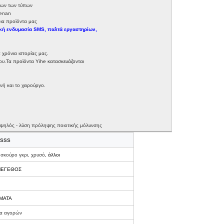
όλων των τύπων
Henan
ια προϊόντα μας
ική ενδυμασία SMS, παλτά εργαστηρίων,
 χρόνια ιστορίας μας.
ου.
Τα προϊόντα Yihe κατασκευάζονται
νή και το χειρούργο.
 υψηλός - λύση πρόληψης ποιοτικής μόλυνσης
 SSS
 σκούρο γκρι, χρυσό
, άλλοι
 ΜΕΓΕΘΟΣ
ΜΑΤΑ
τα αγορών