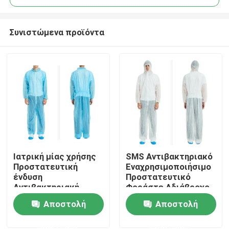
Συνιστώμενα προϊόντα
Ιατρική μίας χρήσης
SMS Αντιβακτηριακό
Σπίτι
Προστατευτική
Εναχρησιμοποιήσιμο
ένδυση
Προστατευτικό
Αντιβακτηριακή
Φοράστε Αδιάβροχο
Προϊόντα
κάλυψη SMS
Προστατευτικό
Αποστολή
Αποστολή
Αδιάβροχη για
Φοράστε για το
νοσοκομείο
Νοσοκομείο
ερώτησης
ερώτησης
Περίπου εμείς