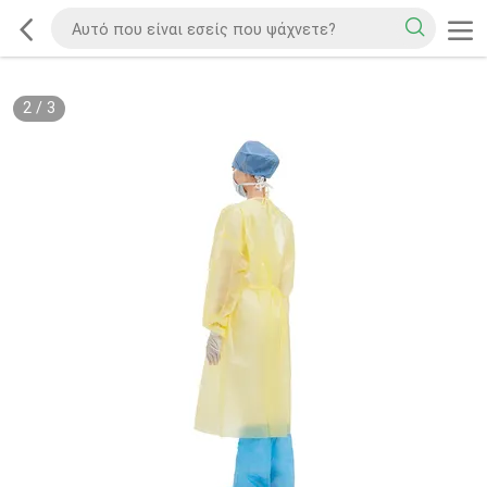
2
/
3