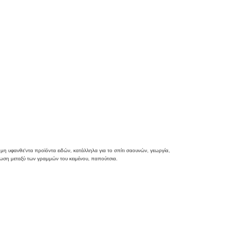
μη υφανθε'ντα προϊόντα ειδών, κατάλληλα για το σπίτι σαουνών, γεωργία,
είωση μεταξύ των γραμμών του κειμένου, παπούτσια.