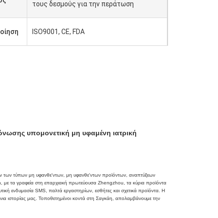
ος
τους δεσμούς για την περάτωση
οίηση
ISO9001, CE, FDA
όνωσης υπομονετική μη υφαμένη ιατρική
 των τύπων μη υφανθε'ντων, μη υφανθε'ντων προϊόντων, αναπτύξεων
, με τα γραφεία στη επαρχιακή πρωτεύουσα Zhengzhou, τα κύρια προϊόντα
τική ενδυμασία SMS, παλτά εργαστηρίων, εσθήτες και σχετικά προϊόντα. Η
όνια ιστορίας μας. Τοποθετημένοι κοντά στη Σαγκάη, απολαμβάνουμε την