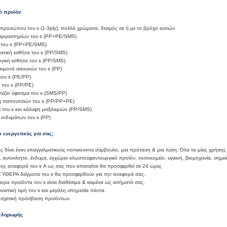
ό προϊόν
προσώπου του s (1-3ply), πολλά χρώματα, δεσμός σε ή με το βρόχο αυτιών
εργαστηρίων του s (PP+PE/SMS)
 του s (PP+PE/SMS)
ετική εσθήτα του s (PP/SMS)
ργική εσθήτα του s (PP/SMS)
κιμονό σαουνών του s (PP)
του s (PE/PP)
α του s (PP/PE)
πέζιο ύφασμα του s (SMS/PP)
 παπουτσιών του s (PP/PP+PE)
ι του s και κάλυψη μαξιλαριών (PP/SMS)
 ενδυμάτων του s (PP)
αι ευεργετικός για σας;
ας δίνει έναν επαγγελματικούς nonwovens σύμβουλο, μια πρόταση & μια λύση. Όλα τα μίας χρήσης 
, αυτοκίνητο, ένδυμα, εγχώριο κλωστοϋφαντουργικό προϊόν, νοσοκομείο, υγιεινή, βιομηχανία, σημ
ης αναφορά του s Α ως σας που απαιτείται θα προσφερθεί σε 24 ώρες
ΎΘΕΡΑ δείγματα του s θα προσφερθούν για την αναφορά σας.
φορα προϊόντα του s είναι διαθέσιμα & καμένα ως αιτήματά σας.
νιστική τιμή του s και μεγάλη υπηρεσία πάντα.
 σχετική πρόσβαση προϊόντων.
πληρωμής