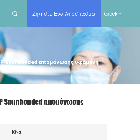
Ζητήστε Ένα Απόσπασμα
Greek
 PP Spunbonded απομόνωσης υφαμένη
 PP Spunbonded απομόνωσης
Κίνα