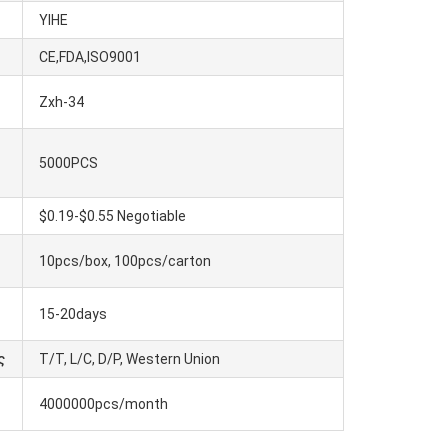
YIHE
CE,FDA,ISO9001
Zxh-34
5000PCS
$0.19-$0.55 Negotiable
10pcs/box, 100pcs/carton
15-20days
ς
T/T, L/C, D/P, Western Union
4000000pcs/month