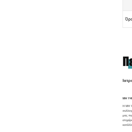
Όρ
Π
Ιατρ
ΜΗ ΥΦ
Η ΜΗ Υ
συλλογ
μας πε
επιχεί
κατάλλ