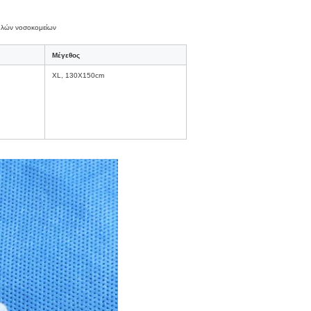
τολών νοσοκομείων
Μέγεθος
XL, 130X150cm