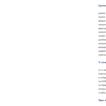
Σχετικ
μάσκα 
παλτό 
φόρμα
υπομον
χειρου
παλτό/
ποδιά 
μανίκι
επιτρα
κάλυψη
κρεβάτ
τσάντα
Τι είν
το s σ
τσάντα
η πλήρ
τα ΕΛΕ
τα διά
ανταγω
s άλλη
Όροι 