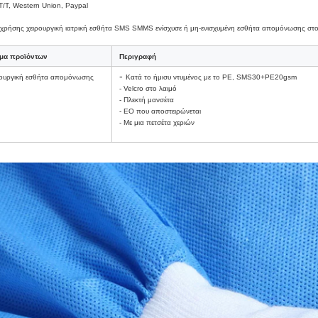
 T/T, Western Union, Paypal
 χρήσης χειρουργική ιατρική εσθήτα SMS SMMS ενίσχυσε ή μη-ενισχυμένη εσθήτα απομόνωσης σ
μα προϊόντων
Περιγραφή
-
ρουργική εσθήτα απομόνωσης
Κατά το ήμισυ ντυμένος με το PE, SMS30+PE20gsm
- Velcro στο λαιμό
- Πλεκτή μανσέτα
- EO που αποστειρώνεται
- Με μια πετσέτα χεριών