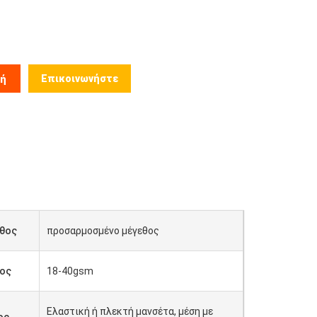
Επικοινωνήστε
μή
θος
προσαρμοσμένο μέγεθος
ος
18-40gsm
Ελαστική ή πλεκτή μανσέτα, μέση με