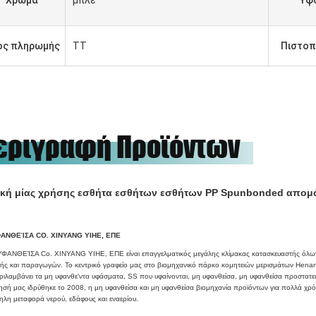
Χρώμα
μπλε
Ύφ
ος πληρωμής
TT
Πιστοπ
εριγραφή Προϊόντων
ική μίας χρήσης εσθήτα εσθήτων εσθήτων PP Spunbonded απομ
ΑΝΘΕΊΣΑ CO. XINYANG YIHE, ΕΠΕ
ΦΑΝΘΕΊΣΑ Co. XINYANG YIHE, ΕΠΕ είναι επαγγελματικός μεγάλης κλίμακας κατασκευαστής όλων
ής και παραγωγών. Το κεντρικό γραφείο μας στο βιομηχανικό πάρκο κομητειών μερισμάτων Henan
ριλαμβάνει τα μη υφανθε'ντα υφάσματα, SS που υφαίνονται, μη υφανθείσα, μη υφανθείσα προστατευ
ρησή μας ιδρύθηκε το 2008, η μη υφανθείσα και μη υφανθείσα βιομηχανία προϊόντων για πολλά χρ
ηλη μεταφορά νερού, εδάφους και εναερίου.