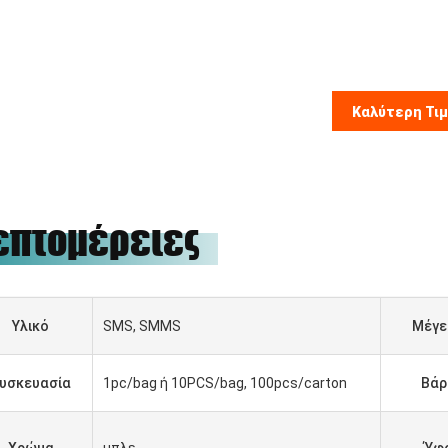
Καλύτερη Τι
επτομέρειες
Υλικό
SMS, SMMS
Μέγε
υσκευασία
1pc/bag ή 10PCS/bag, 100pcs/carton
Βάρ