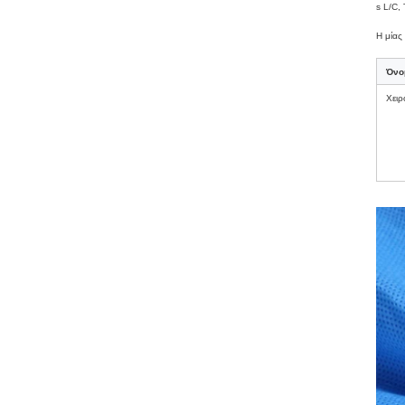
s L/C,
Η μίας
Όνο
Χει