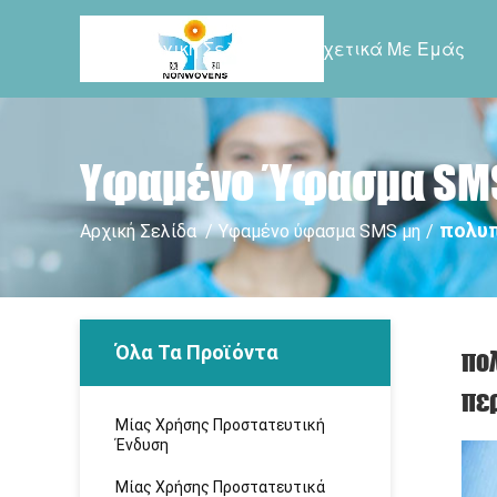
Αρχική Σελίδα
Σχετικά Με Εμάς
Υφαμένο Ύφασμα SMS
πολυπ
Αρχική Σελίδα
/
Υφαμένο ύφασμα SMS μη
/
Όλα Τα Προϊόντα
πο
πε
Μίας Χρήσης Προστατευτική
Ένδυση
Μίας Χρήσης Προστατευτικά