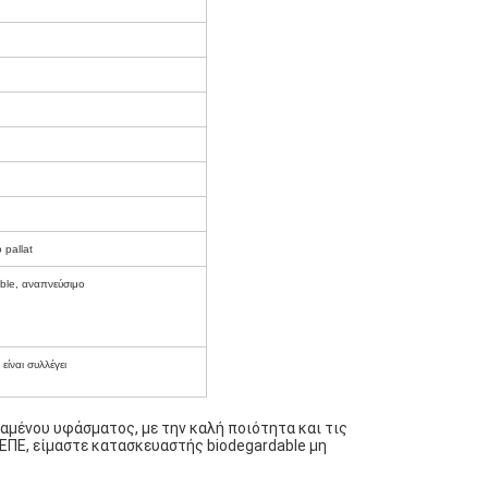
 pallat
ble, αναπνεύσιμο
ίναι συλλέγει
αμένου υφάσματος, με την καλή ποιότητα και τις
 ΕΠΕ, είμαστε κατασκευαστής biodegardable μη