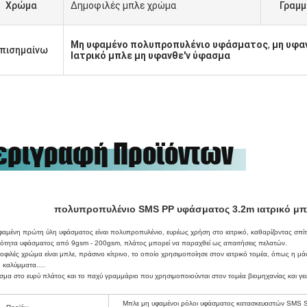
Χρώμα
Δημοφιλές μπλε χρώμα
Γραμμ
Μη υφαμένο πολυπροπυλένιο υφάσματος
,
μη υφα
πισημαίνω
Ιατρικό μπλε μη υφανθε'ν ύφασμα
εριγραφή Προϊόντων
πολυπροπυλένιο SMS PP υφάσματος 3.2m ιατρικό μπ
φαμένη πρώτη ύλη υφάσματος είναι πολυπροπυλένιο, ευρέως χρήση στο ιατρικό, καθαρίζοντας σπίτ
ότητα υφάσματος από 9gsm - 200gsm, πλάτος μπορεί να παραχθεί ως απαιτήσεις πελατών.
οφιλές χρώμα είναι μπλε, πράσινο κίτρινο, το οποίο χρησιμοποίησε στον ιατρικό τομέα, όπως η
, καλύμματα….
σμα στο ευρύ πλάτος και το παχύ γραμμάριο που χρησιμοποιούνται στον τομέα βιομηχανίας και γε
Μπλε μη υφαμένοι ρόλοι υφάσματος κατασκευαστών SMS SM