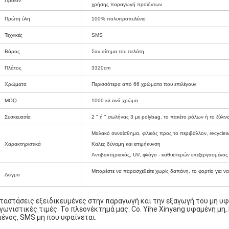
Προϊόν
χρήσης παραγωγή προϊόντων
Πρώτη ύλη
100% πολυπροπυλένιο
Τεχνικές
SMS
Βάρος
Σαν αίτημα του πελάτη
Πλάτος
3320cm
Χρώματα
Περισσότερα από 66 χρώματα που επιλέγουν
MOQ
1000 κλ ανά χρώμα
Συσκευασία
2 " ή " σωλήνας 3 με polybag, το πακέτο ρόλων ή το ξύλινο
Μαλακό συναίσθημα, φιλικός προς το περιβάλλον, recyclea
Χαρακτηριστικά
Καλές δύναμη και επιμήκυνση
Αντιβακτηριακός, UV, φλόγα - καθυστερών επεξεργασμένος
Μπορέστε να παρασχεθείτε χωρίς δαπάνη, το φορτίο για να ε
Δείγμα
ταστάσεις εξειδικευμένες στην παραγωγή και την εξαγωγή του μη υφ
γωνιστικές τιμές. Το πλεονέκτημά μας: Co. Yihe Xinyang υφαμένη μη,
ένος, SMS μη που υφαίνεται.