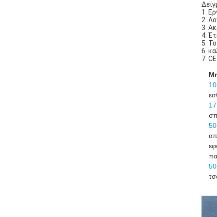
Δείγ
1. Ε
2. Λ
3. Α
4. Έ
5. Τ
6. κ
7. C
Μη
10
εσ
17
σπ
50
απ
εφ
πα
50
τσ