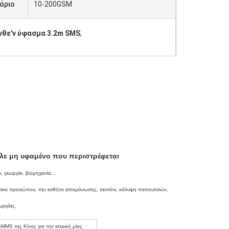
άριο
10-200GSM
νθε'ν ύφασμα 3.2m SMS
,
λε μη υφαμένο που περιστρέφεται
ι, γεωργία, βιομηχανία…
 μάσκα προσώπου, την εσθήτα απομόνωσης, σεντόνι, κάλυψη παπουτσιών,
ωργίας.
MS της Κίνας για την ιατρική μίας