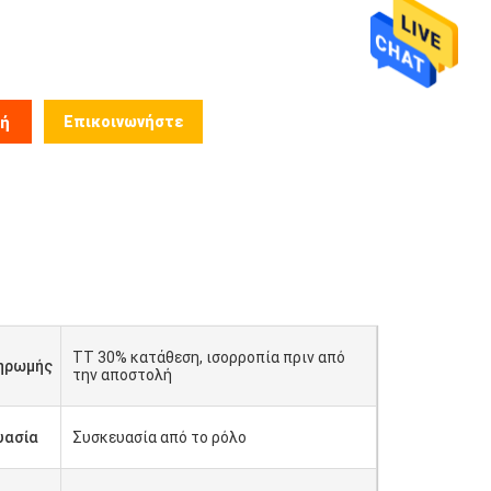
Επικοινωνήστε
μή
TT 30% κατάθεση, ισορροπία πριν από
ηρωμής
την αποστολή
υασία
Συσκευασία από το ρόλο