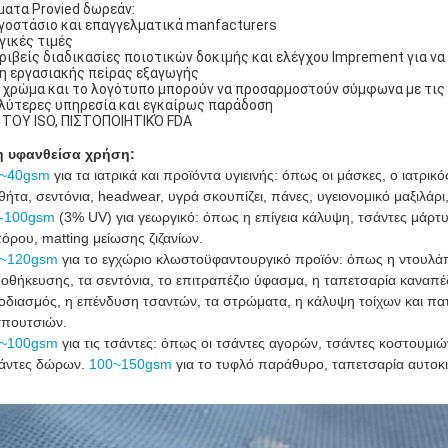
ματα Provied δωρεάν:
ργοστάσιο και επαγγελματικά manfacturers
ογικές τιμές
κριβείς διαδικασίες ποιοτικών δοκιμής και ελέγχου Imprement για ν
τη εργασιακής πείρας εξαγωγής
ο χρώμα και το λογότυπο μπορούν να προσαρμοστούν σύμφωνα με τις
αλύτερες υπηρεσία και εγκαίρως παράδοση
E ΤΟΥ ISO, ΠΙΣΤΟΠΟΙΗΤΙΚΌ FDA
 υφανθείσα χρήση:
~40gsm
για τα ιατρικά και προϊόντα υγιεινής: όπως οι μάσκες, ο ιατρικ
θήτα, σεντόνια, headwear, υγρά σκουπίζει, πάνες, υγειονομικό μαξιλάρι
-100gsm
(3% UV) για γεωργικό: όπως η επίγεια κάλυψη, τσάντες μάρτυ
όρου, matting μείωσης ζιζανίων.
~120gsm
για το εγχώριο κλωστοϋφαντουργικό προϊόν: όπως η ντουλάπ
οθήκευσης, τα σεντόνια, το επιτραπέζιο ύφασμα, η ταπετσαρία καναπέ
οδιασμός, η επένδυση τσαντών, τα στρώματα, η κάλυψη τοίχων και π
πουτσιών.
~100gsm
για τις τσάντες: όπως οι τσάντες αγορών, τσάντες κοστουμιώ
άντες δώρων.
100~150gsm
για το τυφλό παράθυρο, ταπετσαρία αυτοκ