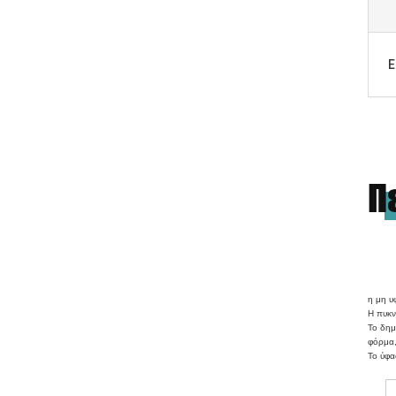
Ε
Π
η μη υ
Η πυκν
Το δημ
φόρμα
Το ύφα