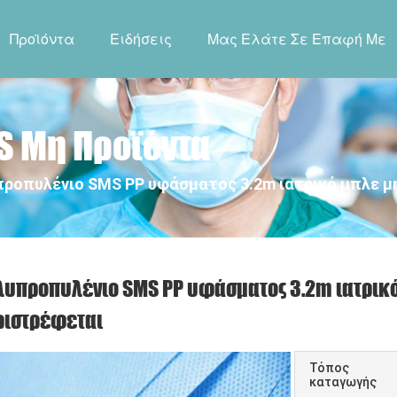
Προϊόντα
Ειδήσεις
Μας Ελάτε Σε Επαφή Με
 Μη Προϊόντα
ροπυλένιο SMS PP υφάσματος 3.2m ιατρικό μπλε μ
λυπροπυλένιο SMS PP υφάσματος 3.2m ιατρικ
ριστρέφεται
Τόπος
καταγωγής