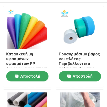
Κατασκευή μη
Προσαρμόσιμο βάρος
υφασμένων
και πλάτος
υφασμάτων PP
Περιβαλλοντικά
διαφόρων χρωμάτων
φιλικό κυκλωμένο
για προϊόντα
PP TNT μη υφαντικό
Σπίτι
Αποστολή
Αποστολή
προστασίας μιας
ρόλο
χρήσης
ερώτησης
ερώτησης
Προϊόντα
Περίπου εμείς