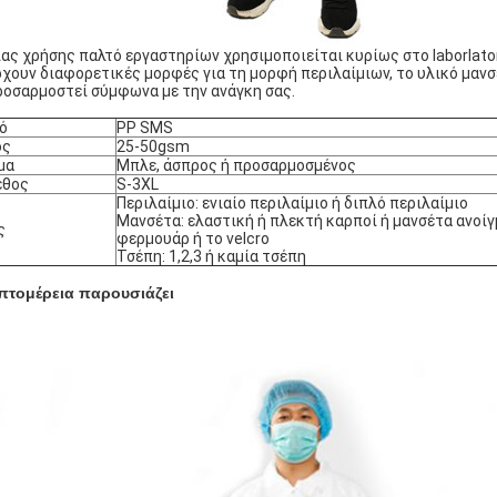
ίας χρήσης παλτό εργαστηρίων χρησιμοποιείται κυρίως στο laborlato
χουν διαφορετικές μορφές για τη μορφή περιλαίμιων, το υλικό μανσε
ροσαρμοστεί σύμφωνα με την ανάγκη σας.
ό
PP SMS
ος
25-50gsm
μα
Μπλε, άσπρος ή προσαρμοσμένος
εθος
S-3XL
Περιλαίμιο: ενιαίο περιλαίμιο ή διπλό περιλαίμιο
Μανσέτα: ελαστική ή πλεκτή καρποί ή μανσέτα ανοίγ
ς
φερμουάρ ή το velcro
Τσέπη: 1,2,3 ή καμία τσέπη
πτομέρεια παρουσιάζει