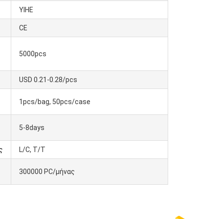
YIHE
CE
5000pcs
USD 0.21-0.28/pcs
1pcs/bag, 50pcs/case
5-8days
ς
L/C, T/T
300000 PC/μήνας