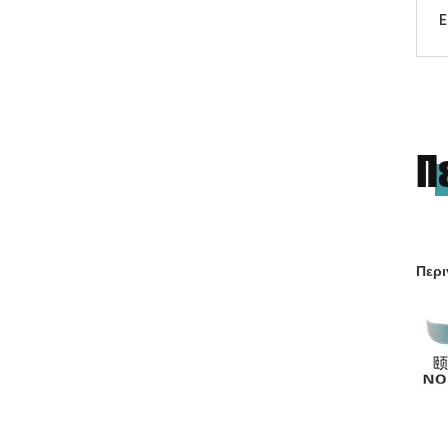
Ε
Π
Περ