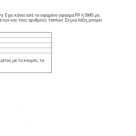
ry. Έχει κάνει από το υφαμένο ύφασμα PP ή SMS μη.
τών και τους αριθμούς τσεπών. Σε μια λέξη, μπορεί
ματος με το κουμπί, το