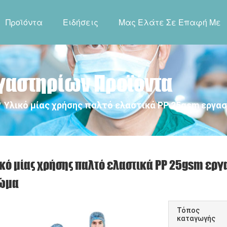
Προϊόντα
Ειδήσεις
Μας Ελάτε Σε Επαφή Με
ργαστηρίων Προϊόντα
Υλικό μίας χρήσης παλτό ελαστικά PP 25gsm εργα
/
κό μίας χρήσης παλτό ελαστικά PP 25gsm εργ
ώμα
Τόπος
καταγωγής