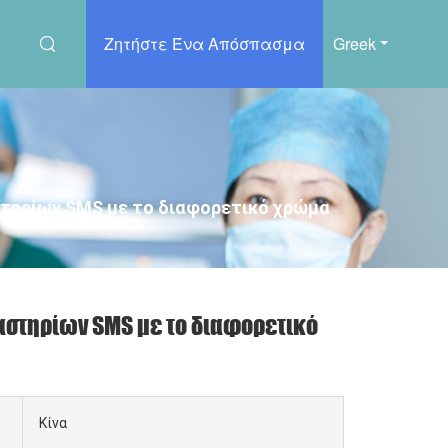
Ζητήστε Ένα Απόσπασμα
Greek
στηρίων SMS με το διαφορετικό χρώμα
αστηρίων SMS με το διαφορετικό
Κίνα