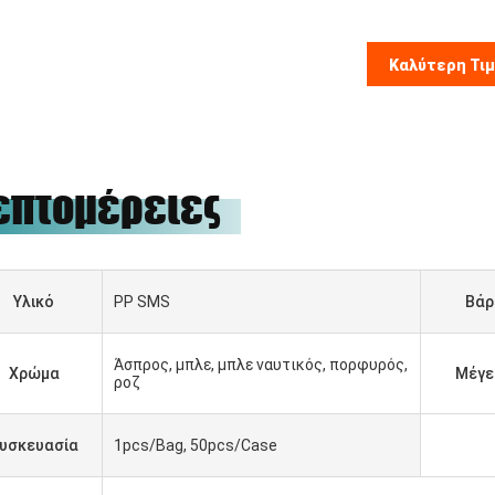
Καλύτερη Τι
επτομέρειες
Υλικό
PP SMS
Βάρ
Άσπρος, μπλε, μπλε ναυτικός, πορφυρός,
Χρώμα
Μέγε
ροζ
υσκευασία
1pcs/Bag, 50pcs/Case