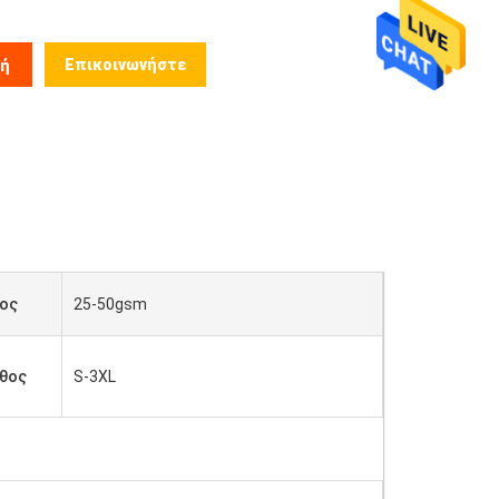
Επικοινωνήστε
μή
ος
25-50gsm
θος
S-3XL