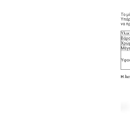
Το μ
Υπάρ
να π
Υλικ
Βάρ
Χρώ
Μέγ
Ύφο
Η λε