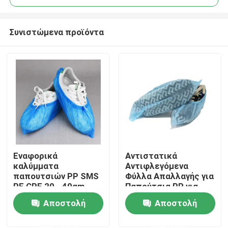
Συνιστώμενα προϊόντα
Εναφορικά
Αντιστατικά
Σπίτι
καλύμματα
Αντιφλεγόμενα
παπουτσιών PP SMS
Φύλλα Απαλλαγής για
PE CPE 20 - 40gm
Παπούτσια PP για
Προϊόντα
Αδιάβροχο 100pcs /
Εργοστάσια / Οικιακά
Αποστολή
Αποστολή
σακούλα
ερώτησης
ερώτησης
Περίπου εμείς