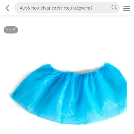
2
/
4